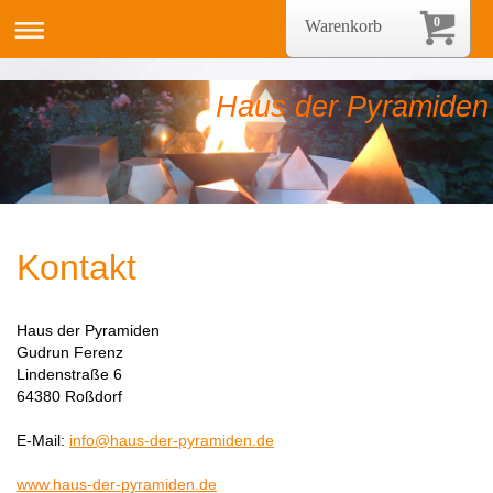
0
Warenkorb
Haus der Pyramiden
Kontakt
Haus der Pyramiden
Gudrun Ferenz
Lindenstraße 6
64380 Roßdorf
E-Mail:
info@haus-der-pyramiden.de
www.haus-der-pyramiden.de