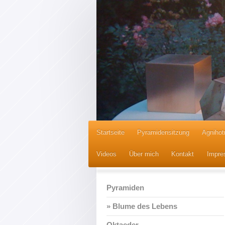
Startseite
Pyramidensitzung
Agnihot
Videos
Über mich
Kontakt
Impre
Pyramiden
Blume des Lebens
Oktaeder