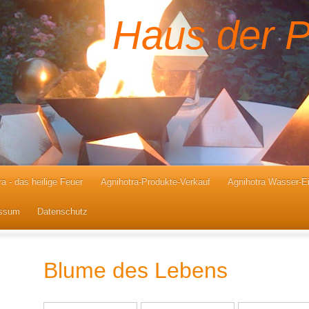
Haus der 
ra - das heilige Feuer
Agnihotra-Produkte-Verkauf
Agnihotra Wasser-E
ssum
Datenschutz
Blume des Lebens